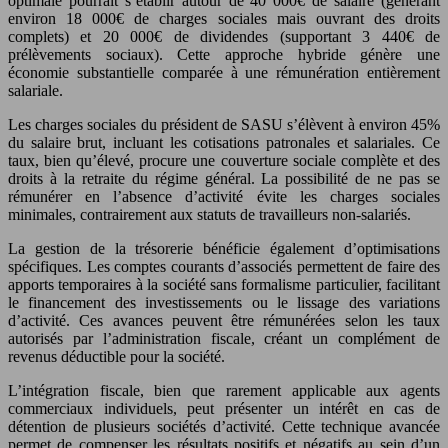
optimale pourrait s’établir autour de 40 000€ de salaire (générant
environ 18 000€ de charges sociales mais ouvrant des droits
complets) et 20 000€ de dividendes (supportant 3 440€ de
prélèvements sociaux). Cette approche hybride génère une
économie substantielle comparée à une rémunération entièrement
salariale.
Les charges sociales du président de SASU s’élèvent à environ 45%
du salaire brut, incluant les cotisations patronales et salariales. Ce
taux, bien qu’élevé, procure une couverture sociale complète et des
droits à la retraite du régime général. La possibilité de ne pas se
rémunérer en l’absence d’activité évite les charges sociales
minimales, contrairement aux statuts de travailleurs non-salariés.
La gestion de la trésorerie bénéficie également d’optimisations
spécifiques. Les comptes courants d’associés permettent de faire des
apports temporaires à la société sans formalisme particulier, facilitant
le financement des investissements ou le lissage des variations
d’activité. Ces avances peuvent être rémunérées selon les taux
autorisés par l’administration fiscale, créant un complément de
revenus déductible pour la société.
L’intégration fiscale, bien que rarement applicable aux agents
commerciaux individuels, peut présenter un intérêt en cas de
détention de plusieurs sociétés d’activité. Cette technique avancée
permet de compenser les résultats positifs et négatifs au sein d’un