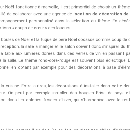
r Noël fonctionne à merveille, il est primordial de choisir un thème
seillé de collaborer avec une agence de
location de décoration de
ccompagnement personnalisé dans la sélection du thème. En généra
tions « coups de cœur » des loueurs.
es boules de Noël et la tuque de père Noël cocasse comme coup de 
e réception, la salle à manger et le salon doivent donc s’inspirer du 
la table aux lumières dorées dans des verres de vin en passant pa
 la salle. Le thème rond-doré-rouge est souvent plus éclectique. 
ditionnel en optant par exemple pour des décorations à base d’élé
a cuisine. Entre autres, les décorations à installer dans cette der
r. On peut par exemple installer des bougies Brise de pays e
on dans les colories froides d’hiver, qui s’harmonise avec le res