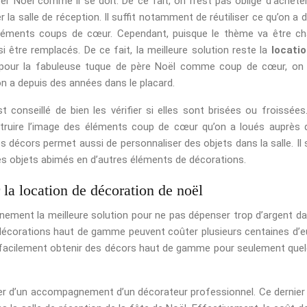
er Noël comme il se doit. De ce fait, on n’est pas obligé d’achete
la salle de réception. Il suffit notamment de réutiliser ce qu’on a d
s éléments coups de cœur. Cependant, puisque le thème va être c
être remplacés. De ce fait, la meilleure solution reste la
locati
 pour la fabuleuse tuque de père Noël comme coup de cœur, on
on a depuis des années dans le placard.
 est conseillé de bien les vérifier si elles sont brisées ou froissées
truire l’image des éléments coup de cœur qu’on a loués auprès 
es décors permet aussi de personnaliser des objets dans la salle. Il s
les objets abimés en d’autres éléments de décorations.
la location de décoration de noël
nement la meilleure solution pour ne pas dépenser trop d’argent da
 décorations haut de gamme peuvent coûter plusieurs centaines d’e
ut facilement obtenir des décors haut de gamme pour seulement que
ter d’un accompagnement d’un décorateur professionnel. Ce dernier