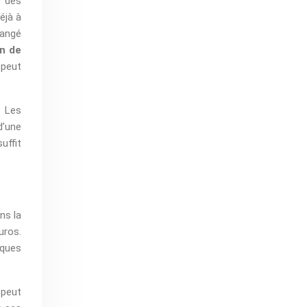
r des
éjà à
hangé
on de
 peut
. Les
d’une
uffit
ns la
uros.
lques
 peut