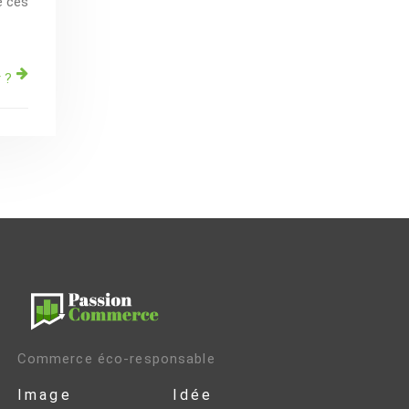
e ces
r ?
Commerce éco-responsable
Image
Idée