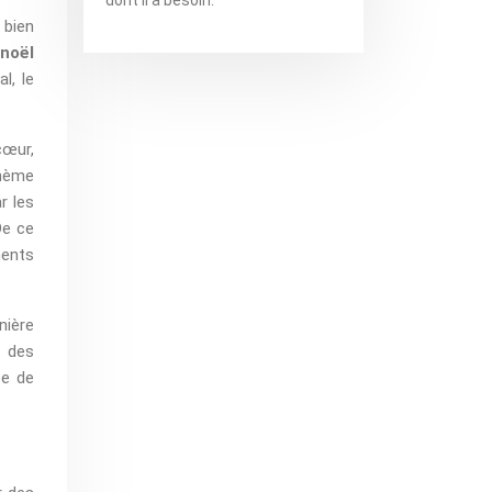
 bien
 noël
l, le
cœur,
thème
r les
De ce
ments
nière
t des
te de