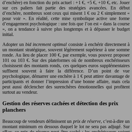
d’enchère) en fonction du prix actuel : +1 €, +5 €, +10 €, etc. Jouer
sur ces paliers fait partie des stratégies avancées. En début
d’enchère, nombreux sont ceux qui misent 1 € ou 2 € simplement «
pour voir ». En réalité, cette mise symbolique active une forme
d’engagement psychologique : une fois que l’on est « dans la course
», on a tendance à suivre plus longtemps et à dépasser le budget
initial.
Adopter un
bid increment optimal
consiste à enchérir directement à
un montant stratégique, souvent légèrement supérieur à une somme
ronde. Au lieu de placer 100 €, par exemple, vous pouvez proposer
101 ou 103 €. Sur des plateformes où de nombreux enchérisseurs
choisissent des montants ronds, ces quelques euros supplémentaires
suffisent souvent à faire la différence. D’un point de vue
psychologique, démarrer une enchère à 1 € peut attirer davantage de
participants et donner l’impression d’une bonne affaire, mais cela
peut aussi déclencher des surenchères émotionnelles qui profitent
surtout au vendeur.
Gestion des réserves cachées et détection des prix
planchers
Beaucoup de vendeurs définissent un
prix de réserve
, c’est-à-dire un
montant minimum en dessous duquel le lot ne sera pas adjugé. Sur
eBay, ce prix de réserve peut être caché : les enchérisseurs voient