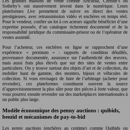
Les grandes maisons de vente comme Artcurial, Christie’s ou
Sotheby’s ont massivement investi dans le numérique. Leurs
plateformes
Live
permettent de suivre en direct des ventes
prestigieuses, avec retransmission vidéo et enchères en temps réel.
Pour le vendeur, confier un lot à ces acteurs signifie bénéficier d’une
expertise poussée, d’un catalogue richement documenté et de la
responsabilité juridique du commissaire-priseur ou de l’opérateur de
ventes assimilé.
Pour l’acheteur, ces enchères en ligne se rapprochent d’une
expérience « premium » : rapports de condition détaillés,
provenance documentée, assurance sur l’authenticité des œuvres,
mais aussi frais plus élevés que sur des sites de ventes entre
particuliers. On y trouve surtout des objets d’art et de collection, du
mobilier haut de gamme, des montres, bijoux et véhicules de
collection. Si vous envisagez de faire de l’arbitrage (acheter pour
revendre), ces plateformes constituent souvent la source
d’approvisionnement la plus sûre pour des pièces à forte valeur, que
vous pourrez ensuite revendre sur des marketplaces internationales à
un public plus large.
Modèle économique des penny auctions : quibids,
beezid et mécanismes de pay-to-bid
Les
penny auctions
(enchères au centime) comme Quibids ou