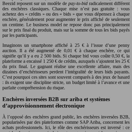
Beezid reposent sur un modèle de
pay-to-bid
radicalement différent
des enchères classiques. Chaque mise n’est pas gratuite : vous
achetez des « crédits » ou des « bids » que vous dépensez à chaque
enchère, généralement pour augmenter le prix affiché de seulement
un centime. Le business model ne repose donc pas principalement
sur le prix final du produit, mais sur la somme de tous les bids payés
par les participants.
Imaginons un smartphone affiché à 25 € à l’issue d’une penny
auction. Il a été augmenté de 0,01 € à chaque enchère, ce qui
signifie qu’il y a eu 2 500 bids. Si chaque bid vous coûte 0,50 €, la
plateforme a encaissé 1 250 € de crédits, auxquels s’ajoutent les 25 €
du prix final. Le gagnant réalise une excellente affaire, mais des
dizaines d’enchérisseurs perdent l’intégralité de leurs bids payants.
C’est pourquoi ces sites sont souvent comparés à des jeux de hasard
: ils exigent une discipline stricte, un budget limité à l’avance et une
parfaite compréhension du risque.
Enchères inversées B2B sur ariba et systèmes
d’approvisionnement électronique
À l’opposé des enchères grand public, les enchères inversées B2B,
popularisées par des plateformes comme SAP Ariba, concernent les
achats professionnels. Ici, le rôle des enchérisseurs est inversé : ce