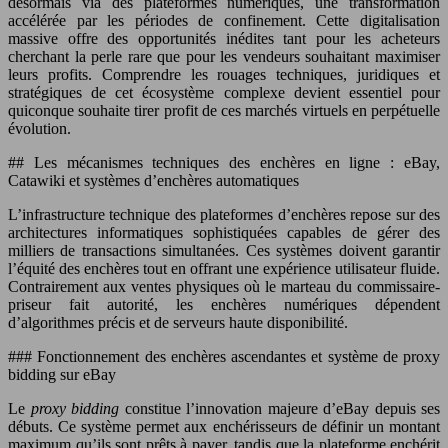
désormais via des plateformes numériques, une transformation
accélérée par les périodes de confinement. Cette digitalisation
massive offre des opportunités inédites tant pour les acheteurs
cherchant la perle rare que pour les vendeurs souhaitant maximiser
leurs profits. Comprendre les rouages techniques, juridiques et
stratégiques de cet écosystème complexe devient essentiel pour
quiconque souhaite tirer profit de ces marchés virtuels en perpétuelle
évolution.
## Les mécanismes techniques des enchères en ligne : eBay,
Catawiki et systèmes d’enchères automatiques
L’infrastructure technique des plateformes d’enchères repose sur des
architectures informatiques sophistiquées capables de gérer des
milliers de transactions simultanées. Ces systèmes doivent garantir
l’équité des enchères tout en offrant une expérience utilisateur fluide.
Contrairement aux ventes physiques où le marteau du commissaire-
priseur fait autorité, les enchères numériques dépendent
d’algorithmes précis et de serveurs haute disponibilité.
### Fonctionnement des enchères ascendantes et système de proxy
bidding sur eBay
Le
proxy bidding
constitue l’innovation majeure d’eBay depuis ses
débuts. Ce système permet aux enchérisseurs de définir un montant
maximum qu’ils sont prêts à payer, tandis que la plateforme enchérit