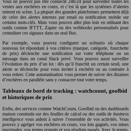
Vous ne pouvez pas être connecté 24h/24 pour surveiller toutes les
ventes aux enchères en cours, et c’est là que les systèmes d’alertes
entrent en scène. La plupart des grandes plateformes permettent déjà
de créer des alertes internes par email ou notification mobile sur
certains mots-clés. Mais vous pouvez aller plus loin en utilisant des
outils comme IFTTT, Zapier ou des webhooks personnalisés pour
centraliser ces signaux dans un seul flux.
Par exemple, vous pouvez configurer un scénario où chaque
nouveau lot répondant à vos critères (marque, catégorie, fourchette
de prix) déclenche une notification sur votre téléphone ou un
message dans un canal Slack privé. Vous pouvez aussi surveiller
l’évolution du prix d’un lot : dès qu’il franchit un certain seuil, une
alerte se déclenche pour vous inviter à enchérir ou au contraire à
vous retirer. Cette automatisation vous permet de suivre des dizaines
d’enchères en parallèle sans y consacrer tout votre temps.
Tableaux de bord de tracking : watchcount, goofbid
et historiques de prix
Enfin, des services comme WatchCount, Goofbid ou des dashboards
maison construits sur des feuilles de calcul ou des outils de
business
intelligence
vous aident à suivre l’ensemble de vos activités. Vous
pouvez y agréger vos enchères en cours, vos lots gagnés, vos mises
maximales, vos temps restants et vos résultats passés. Avec le temps,