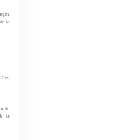
mages
de la
. Ces
hode
à la