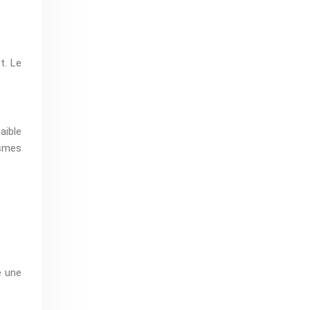
t. Le
aible
ismes
e une