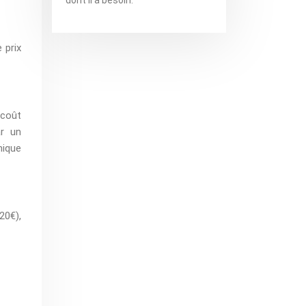
 prix
 coût
ar un
hique
20€),