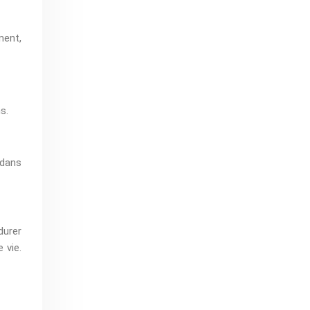
ment,
s.
 dans
durer
 vie.