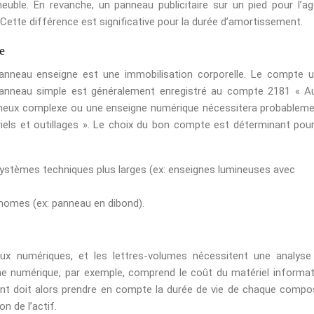
euble. En revanche, un panneau publicitaire sur un pied pour l’a
 Cette différence est significative pour la durée d’amortissement.
e
nneau enseigne est une immobilisation corporelle. Le compte ut
panneau simple est généralement enregistré au compte 2181 « A
mineux complexe ou une enseigne numérique nécessitera probableme
iels et outillages ». Le choix du bon compte est déterminant pou
ystèmes techniques plus larges (ex: enseignes lumineuses avec
nomes (ex: panneau en dibond).
ux numériques, et les lettres-volumes nécessitent une analyse
ne numérique, par exemple, comprend le coût du matériel informat
sement doit alors prendre en compte la durée de vie de chaque compo
n de l’actif.