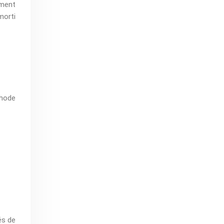
ement
morti
thode
és de