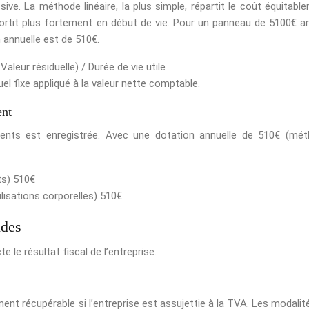
sive. La méthode linéaire, la plus simple, répartit le coût équitabl
ortit plus fortement en début de vie. Pour un panneau de 5100€ a
n annuelle est de 510€.
Valeur résiduelle) / Durée de vie utile
l fixe appliqué à la valeur nette comptable.
ent
nts est enregistrée. Avec une dotation annuelle de 510€ (mé
ts) 510€
isations corporelles) 510€
ides
le résultat fiscal de l’entreprise.
ement récupérable si l’entreprise est assujettie à la TVA. Les modalit