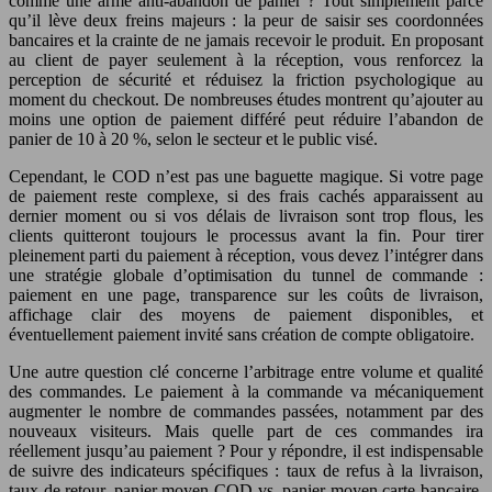
comme une arme anti-abandon de panier ? Tout simplement parce
qu’il lève deux freins majeurs : la peur de saisir ses coordonnées
bancaires et la crainte de ne jamais recevoir le produit. En proposant
au client de payer seulement à la réception, vous renforcez la
perception de sécurité et réduisez la friction psychologique au
moment du checkout. De nombreuses études montrent qu’ajouter au
moins une option de paiement différé peut réduire l’abandon de
panier de 10 à 20 %, selon le secteur et le public visé.
Cependant, le COD n’est pas une baguette magique. Si votre page
de paiement reste complexe, si des frais cachés apparaissent au
dernier moment ou si vos délais de livraison sont trop flous, les
clients quitteront toujours le processus avant la fin. Pour tirer
pleinement parti du paiement à réception, vous devez l’intégrer dans
une stratégie globale d’optimisation du tunnel de commande :
paiement en une page, transparence sur les coûts de livraison,
affichage clair des moyens de paiement disponibles, et
éventuellement paiement invité sans création de compte obligatoire.
Une autre question clé concerne l’arbitrage entre volume et qualité
des commandes. Le paiement à la commande va mécaniquement
augmenter le nombre de commandes passées, notamment par des
nouveaux visiteurs. Mais quelle part de ces commandes ira
réellement jusqu’au paiement ? Pour y répondre, il est indispensable
de suivre des indicateurs spécifiques : taux de refus à la livraison,
taux de retour, panier moyen COD vs. panier moyen carte bancaire,