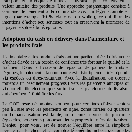
transport, et un risque de refus à la livraison plus coûteux vu la
valeur unitaire des produits. Une approche pragmatique consiste à
combiner le paiement à la commande avec un léger acompte en
ligne (par exemple 10 % via carte ou wallet), ce qui filtre les
intentions d’achat peu sérieuses tout en préservant la promesse de
« payer le solde à la réception ».
Adoption du cash on delivery dans l’alimentaire et
les produits frais
L’alimentaire et les produits frais ont une particularité : la fréquence
d’achat élevée et un besoin de confiance très fort sur la qualité et la
fraîcheur. Dans la livraison de repas ou de paniers de fruits et
légumes, le paiement à la commande est historiquement très répandu
via espèces ou titres-restaurant. Avec la digitalisation, on observe
toutefois un basculement progressif vers les paiements anticipés ou
via portefeuille électronique, surtout sur les plateformes de livraison
qui cherchent à fluidifier les flux.
Le COD reste néanmoins pertinent pour certaines cibles : seniors
peu à l’aise avec les paiements en ligne, zones rurales ou quartiers
où la bancarisation est faible, ou encore services de proximité
(épiceries, boucheries) proposant leurs propres tournées de livraison.
L’enjeu, pour vous, est de trouver l’équilibre entre la simplicité
perçue par le client et la complexité opérationnelle : gestion des