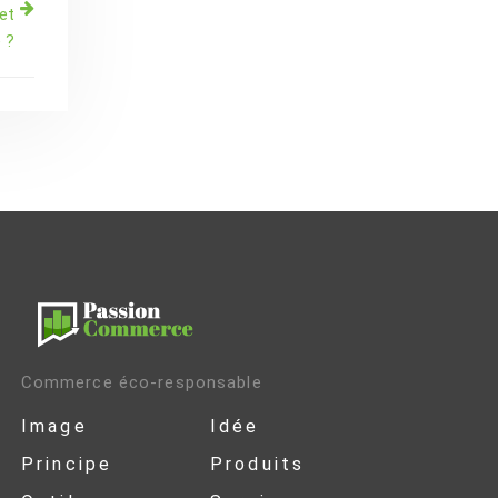
et
 ?
Commerce éco-responsable
Image
Idée
Principe
Produits