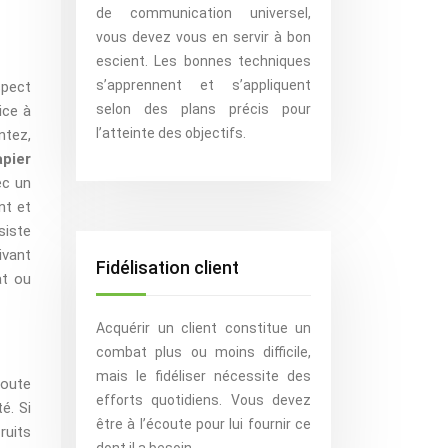
de communication universel,
vous devez vous en servir à bon
escient. Les bonnes techniques
s’apprennent et s’appliquent
spect
selon des plans précis pour
ice à
l’atteinte des objectifs.
ntez,
pier
ec un
nt et
siste
ivant
Fidélisation client
at ou
Acquérir un client constitue un
combat plus ou moins difficile,
mais le fidéliser nécessite des
Toute
efforts quotidiens. Vous devez
é. Si
être à l’écoute pour lui fournir ce
ruits
dont il a besoin.