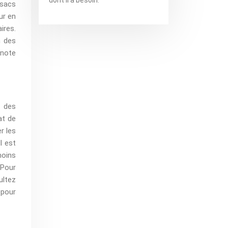
 sacs
ur en
ires.
n des
 note
z des
at de
r les
l est
moins
 Pour
ultez
 pour