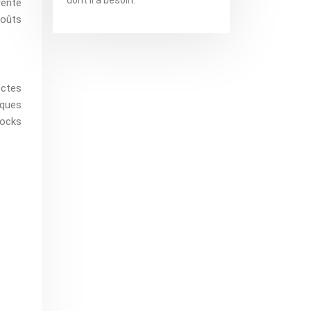
rente
coûts
ectes
iques
tocks