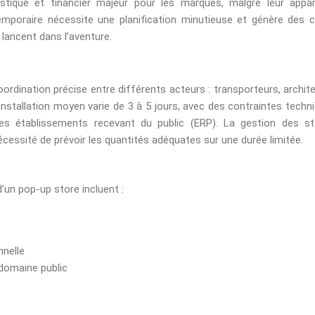
stique et financier majeur pour les marques, malgré leur appa
temporaire nécessite une planification minutieuse et génère des 
 lancent dans l’aventure.
ordination précise entre différents acteurs : transporteurs, archit
d’installation moyen varie de 3 à 5 jours, avec des contraintes techn
es établissements recevant du public (ERP). La gestion des s
écessité de prévoir les quantités adéquates sur une durée limitée.
’un pop-up store incluent :
nnelle
domaine public