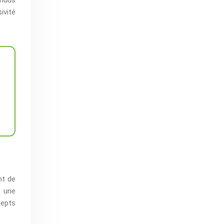
ivité
nt de
e une
cepts