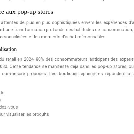
ce aux pop-up stores
tentes de plus en plus sophistiquées envers les expériences d’
ent une transformation profonde des habitudes de consommation,
personnalisées et les moments d’achat mémorisables.
lisation
s du retail en 2024, 80% des consommateurs anticipent des expéri
i 2030. Cette tendance se manifeste déjà dans les pop-up stores, o
ces sur-mesure proposés. Les boutiques éphémères répondent à 
its
s
ndez-vous
r visualiser les produits