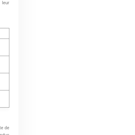
 leur
te de
endus