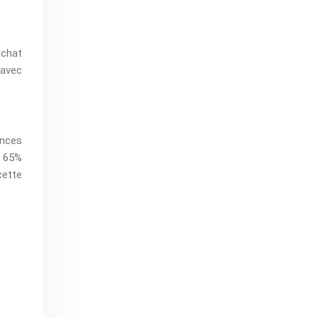
achat
 avec
ences
ù 65%
cette