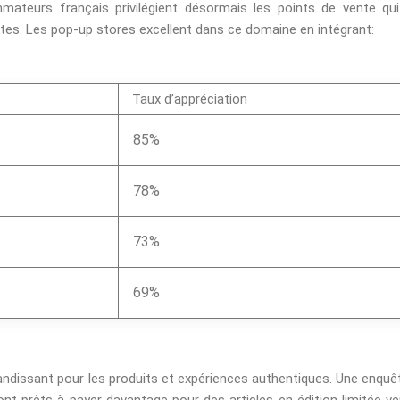
eurs français privilégient désormais les points de vente qui
es. Les pop-up stores excellent dans ce domaine en intégrant:
Taux d’appréciation
85%
78%
73%
69%
dissant pour les produits et expériences authentiques. Une enquê
nt prêts à payer davantage pour des articles en édition limitée v